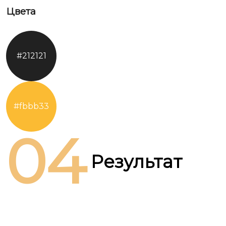
Цвета
#212121
#fbbb33
04
Результат