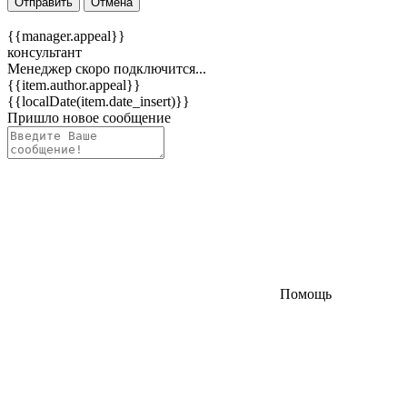
Отправить
Отмена
{{manager.appeal}}
консультант
Менеджер скоро подключится...
{{item.author.appeal}}
{{localDate(item.date_insert)}}
Пришло новое сообщение
Помощь